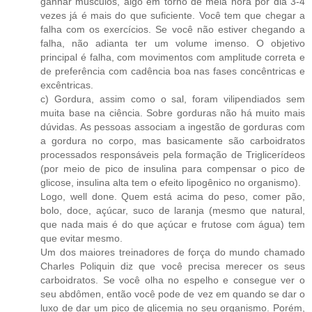
ganhar músculos, algo em torno de meia hora por dia 3-4
vezes já é mais do que suficiente. Você tem que chegar a
falha com os exercícios. Se você não estiver chegando a
falha, não adianta ter um volume imenso. O objetivo
principal é falha, com movimentos com amplitude correta e
de preferência com cadência boa nas fases concêntricas e
excêntricas.
c) Gordura, assim como o sal, foram vilipendiados sem
muita base na ciência. Sobre gorduras não há muito mais
dúvidas. As pessoas associam a ingestão de gorduras com
a gordura no corpo, mas basicamente são carboidratos
processados responsáveis pela formação de Triglicerídeos
(por meio de pico de insulina para compensar o pico de
glicose, insulina alta tem o efeito lipogênico no organismo).
Logo, well done. Quem está acima do peso, comer pão,
bolo, doce, açúcar, suco de laranja (mesmo que natural,
que nada mais é do que açúcar e frutose com água) tem
que evitar mesmo.
Um dos maiores treinadores de força do mundo chamado
Charles Poliquin diz que você precisa merecer os seus
carboidratos. Se você olha no espelho e consegue ver o
seu abdômen, então você pode de vez em quando se dar o
luxo de dar um pico de glicemia no seu organismo. Porém,