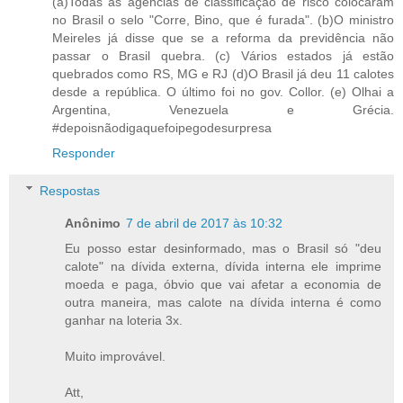
(a)Todas as agências de classificação de risco colocaram
no Brasil o selo "Corre, Bino, que é furada". (b)O ministro
Meireles já disse que se a reforma da previdência não
passar o Brasil quebra. (c) Vários estados já estão
quebrados como RS, MG e RJ (d)O Brasil já deu 11 calotes
desde a república. O último foi no gov. Collor. (e) Olhai a
Argentina, Venezuela e Grécia.
#depoisnãodigaquefoipegodesurpresa
Responder
Respostas
Anônimo
7 de abril de 2017 às 10:32
Eu posso estar desinformado, mas o Brasil só "deu
calote" na dívida externa, dívida interna ele imprime
moeda e paga, óbvio que vai afetar a economia de
outra maneira, mas calote na dívida interna é como
ganhar na loteria 3x.
Muito improvável.
Att,