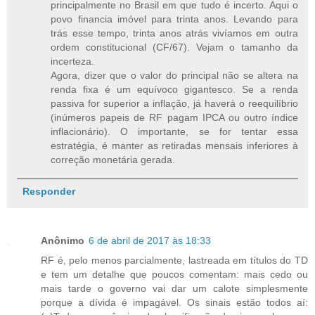
principalmente no Brasil em que tudo é incerto. Aqui o
povo financia imóvel para trinta anos. Levando para
trás esse tempo, trinta anos atrás vivíamos em outra
ordem constitucional (CF/67). Vejam o tamanho da
incerteza.
Agora, dizer que o valor do principal não se altera na
renda fixa é um equívoco gigantesco. Se a renda
passiva for superior a inflação, já haverá o reequilíbrio
(inúmeros papeis de RF pagam IPCA ou outro índice
inflacionário). O importante, se for tentar essa
estratégia, é manter as retiradas mensais inferiores à
correção monetária gerada.
Responder
Anônimo
6 de abril de 2017 às 18:33
RF é, pelo menos parcialmente, lastreada em títulos do TD
e tem um detalhe que poucos comentam: mais cedo ou
mais tarde o governo vai dar um calote simplesmente
porque a dívida é impagável. Os sinais estão todos aí: