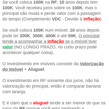
Se você coloca
100K
na
RF
,
10
anos depois tem
100K
. Você recebeu juros sobre os
100K
, mas o
principal não muda e perde valor com a passagem
do tempo (Complemento
VDC
- Devido à
inflação
).
Se você coloca
100K
num imóvel,
10
anos depois
pode ter
200K
,
300K
,
400K
e até
50K
.
O principal
tende a acompanhar a
inflação
se o imóvel tiver
valor
(NO LONGO PRAZO, no curto prazo pode
acontecer qualquer coisa).
O Investimento em imóveis consiste da
Valorização
do Imóvel
+
Aluguel
.
O investimento em RF somente dos juros, não há
valorização do principal, então é comparar banana
com laranja.
E é claro que o
aluguel
tende a ser menor do que os
juros da
RF
porque você esta ganhando a