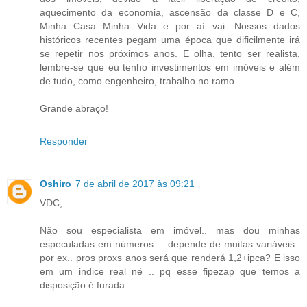
aquecimento da economia, ascensão da classe D e C,
Minha Casa Minha Vida e por aí vai. Nossos dados
históricos recentes pegam uma época que dificilmente irá
se repetir nos próximos anos. E olha, tento ser realista,
lembre-se que eu tenho investimentos em imóveis e além
de tudo, como engenheiro, trabalho no ramo.
Grande abraço!
Responder
Oshiro
7 de abril de 2017 às 09:21
VDC,
Não sou especialista em imóvel.. mas dou minhas
especuladas em números ... depende de muitas variáveis..
por ex.. pros proxs anos será que renderá 1,2+ipca? E isso
em um indice real né .. pq esse fipezap que temos a
disposição é furada ...