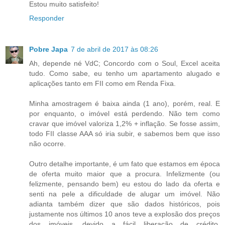
Estou muito satisfeito!
Responder
Pobre Japa
7 de abril de 2017 às 08:26
Ah, depende né VdC; Concordo com o Soul, Excel aceita
tudo. Como sabe, eu tenho um apartamento alugado e
aplicações tanto em FII como em Renda Fixa.
Minha amostragem é baixa ainda (1 ano), porém, real. E
por enquanto, o imóvel está perdendo. Não tem como
cravar que imóvel valoriza 1,2% + inflação. Se fosse assim,
todo FII classe AAA só iria subir, e sabemos bem que isso
não ocorre.
Outro detalhe importante, é um fato que estamos em época
de oferta muito maior que a procura. Infelizmente (ou
felizmente, pensando bem) eu estou do lado da oferta e
senti na pele a dificuldade de alugar um imóvel. Não
adianta também dizer que são dados históricos, pois
justamente nos últimos 10 anos teve a explosão dos preços
dos imóveis, devido a fácil liberação de crédito,