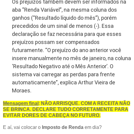
Os prejuízos também devem ser informados na
aba “Renda Variável”, na mesma coluna dos
ganhos (“Resultado líquido do mês”), porém
precedidos de um sinal de menos (-). Essa
declaração se faz necessária para que esses
prejuízos possam ser compensados
futuramente. “O prejuízo do ano anterior você
insere manualmente no mês de janeiro, na coluna
‘Resultado Negativo até o Mês Anterior’. O
sistema vai carregar as perdas para frente
automaticamente”, explica Arthur Vieira de
Moraes.
Mensagem final
:
NÃO ARRISQUE. COM A RECEITA NÃO
SE BRINCA. DECLARE TUDO CORRETAMENTE PARA
EVITAR DORES DE CABEÇA NO FUTURO.
E aí, vai colocar o
Imposto de Renda
em dia?