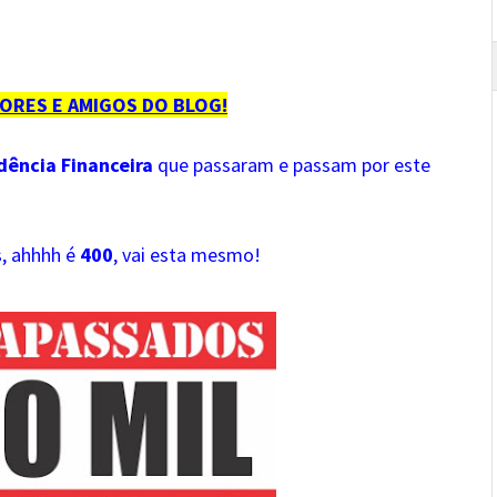
TORES E AMIGOS DO BLOG!
ência Financeira
que passaram e passam por este
, ahhhh é
400
, vai esta mesmo!