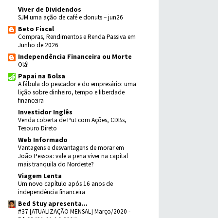
Viver de Dividendos
SJM uma ação de café e donuts – jun26
Beto Fiscal
Compras, Rendimentos e Renda Passiva em
Junho de 2026
Independência Financeira ou Morte
Olá!
Papai na Bolsa
A fábula do pescador e do empresário: uma
lição sobre dinheiro, tempo e liberdade
financeira
Investidor Inglês
Venda coberta de Put com Ações, CDBs,
Tesouro Direto
Web Informado
Vantagens e desvantagens de morar em
João Pessoa: vale a pena viver na capital
mais tranquila do Nordeste?
Viagem Lenta
Um novo capítulo após 16 anos de
independência financeira
Bed Stuy apresenta...
#37 [ATUALIZAÇÃO MENSAL] Março/2020 -