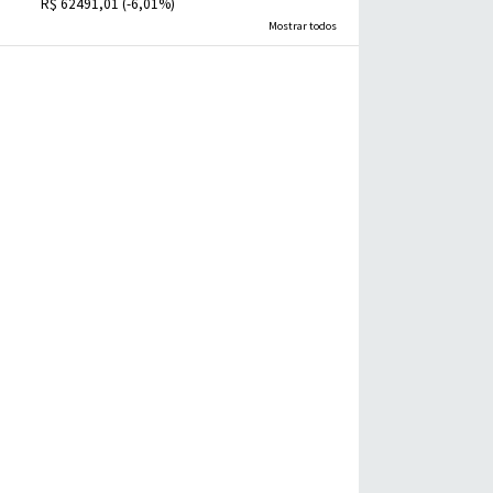
R$ 62491,01 (-6,01%)
Mostrar todos