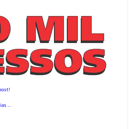
post!
s ...