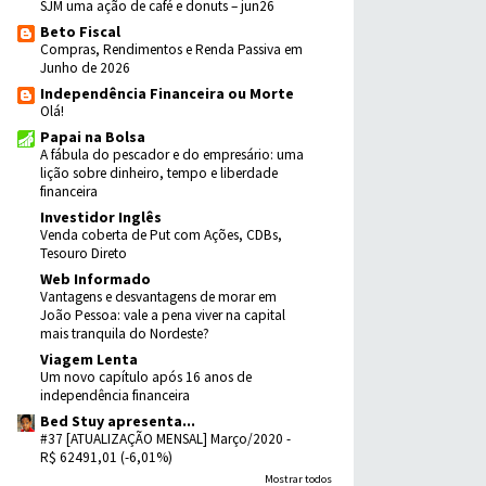
SJM uma ação de café e donuts – jun26
Beto Fiscal
Compras, Rendimentos e Renda Passiva em
Junho de 2026
Independência Financeira ou Morte
Olá!
Papai na Bolsa
A fábula do pescador e do empresário: uma
lição sobre dinheiro, tempo e liberdade
financeira
Investidor Inglês
Venda coberta de Put com Ações, CDBs,
Tesouro Direto
Web Informado
Vantagens e desvantagens de morar em
João Pessoa: vale a pena viver na capital
mais tranquila do Nordeste?
Viagem Lenta
Um novo capítulo após 16 anos de
independência financeira
Bed Stuy apresenta...
#37 [ATUALIZAÇÃO MENSAL] Março/2020 -
R$ 62491,01 (-6,01%)
Mostrar todos