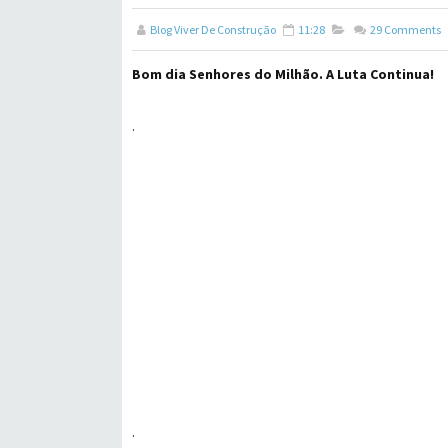
Blog Viver De Construção
11:28
29
Comments
Bom dia Senhores do Milhão. A Luta Continua!
.
.