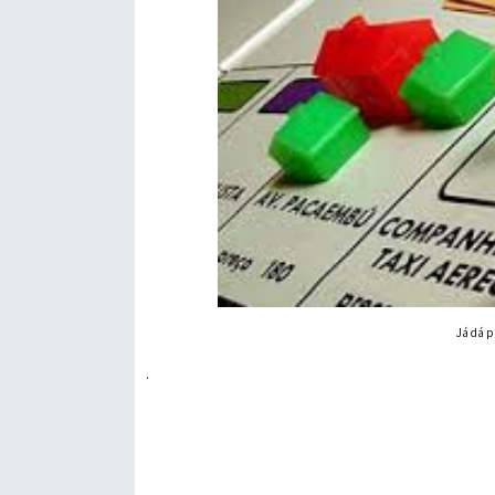
Já dá p
.