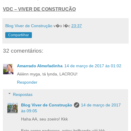
VDC – VIVER DE CONSTRUÇÃO
Blog Viver de Construção
v�o l�c
23:37
Compartilhar
32 comentários:
Amarrado Almofadinha
14 de março de 2017 às 01:02
Aiiiiinn myga, tá lynda, LACROU!
Responder
Respostas
Blog Viver de Construção
14 de março de 2017
às 09:05
Haha AA, seu zoeiro! Kkk
Este corpo poderoso, estou brilhando uiiii kkk.