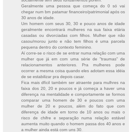
socialmente tem seus fundamentos porém:
Geralmente uma pessoa que começa do 0 só vai
chegar num bm patamar financeiro/patrimonial após os
30 anos de idade.
Um homem com seus 30, 30 e pouco anos de idade
geralmente encontrará mulheres na sua faixa etária
casadas ou divorciadas com filhos. Mulher que não
casou/morou junto e não tem filhos é uma parcela
pequena dentro do contexto feminino.
Aí corre-se o risco de se entrar numa relação com uma
mulher que já em com uma série de "traumas" de
relacionamentos anteriores. Pra mulheres pode
ocorrer a mesma coisa quando eles adotam essa idéia
de se estabilizar pra depois casar.
Fica mais dfícil também ser atraente para mulhres na
faixa dos 20, 20 e poucos e já começa a haver uma
diferença na mentalidade e comportamente se formos
comparar uma homem de 30 e poucos com uma
mulher de 20 e poucos, além do fato que com
diferença de idade em torno de 10 anos ou mais o
risco de chifre e separação numa relação estável
aumenta muito quando o homem passa dos 40 anos e
a mulher ainda está com uns 30.