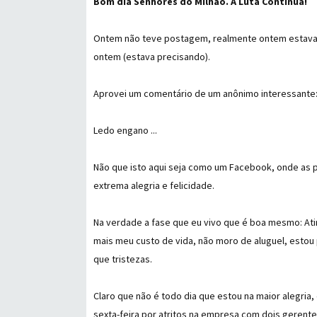
Bom dia Senhores do Milhão. A Luta Continua!
Ontem não teve postagem, realmente ontem estava s
ontem (estava precisando).
Aprovei um comentário de um anônimo interessante: 
Ledo engano ...
Não que isto aqui seja como um Facebook, onde as
extrema alegria e felicidade.
Na verdade a fase que eu vivo que é boa mesmo: Atin
mais meu custo de vida, não moro de aluguel, estou 
que tristezas.
Claro que não é todo dia que estou na maior alegria
sexta-feira por atritos na empresa com dois geren