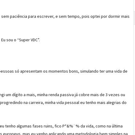
em paciência para escrever, e sem tempo, pois optei por dormir mais
Eu sou o “Super VDC”.
 pessoas só apresentam os momentos bons, simulando ter uma vida de
gi um dígito a mais, minha renda passiva já cobre mais de 3 vezes ou
progredindo na carreira, minha vida pessoal eu tenho mais alegrias do
, eu tenho algumas fases ruins, fico P*&%¨% da vida, como na última
tes europeus, mas eu venho aplicando uma metodologia bem simples na