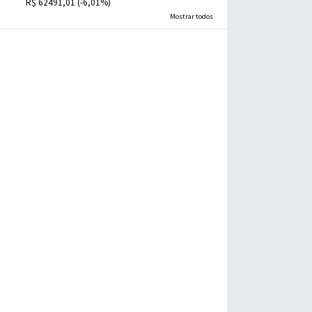
R$ 62491,01 (-6,01%)
Mostrar todos