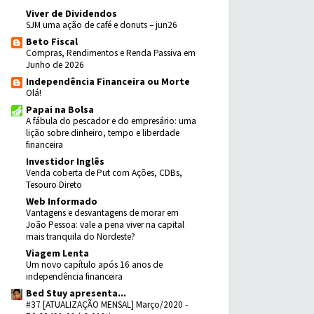
Viver de Dividendos
SJM uma ação de café e donuts – jun26
Beto Fiscal
Compras, Rendimentos e Renda Passiva em
Junho de 2026
Independência Financeira ou Morte
Olá!
Papai na Bolsa
A fábula do pescador e do empresário: uma
lição sobre dinheiro, tempo e liberdade
financeira
Investidor Inglês
Venda coberta de Put com Ações, CDBs,
Tesouro Direto
Web Informado
Vantagens e desvantagens de morar em
João Pessoa: vale a pena viver na capital
mais tranquila do Nordeste?
Viagem Lenta
Um novo capítulo após 16 anos de
independência financeira
Bed Stuy apresenta...
#37 [ATUALIZAÇÃO MENSAL] Março/2020 -