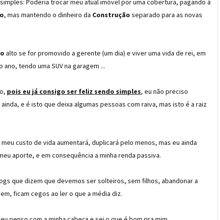
 simples: Poderia trocar meu atual imóvel por uma cobertura, pagando à
io
, mas mantendo o dinheiro da
Construção
separado para as novas
io
alto se for promovido a gerente (um dia) e viver uma vida de rei, em
o ano, tendo uma SUV na garagem ...
to,
pois eu já consigo ser feliz sendo simples
, eu não preciso
ainda, e é isto que deixa algumas pessoas com raiva, mas isto é a raiz
e meu custo de vida aumentará, duplicará pelo menos, mas eu ainda
meu aporte, e em consequência a minha renda passiva.
ogs que dizem que devemos ser solteiros, sem filhos, abandonar a
uem, ficam cegos ao ler o que a média diz.
, eu penso com a minha cabeça e sei o que é bom pra mim.