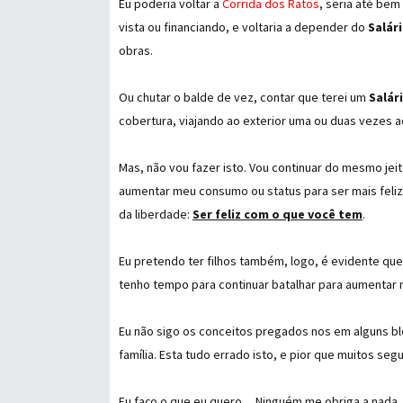
Eu poderia voltar a
Corrida dos Ratos
, seria até bem
vista ou financiando, e voltaria a depender do
Salár
obras.
Ou chutar o balde de vez, contar que terei um
Salár
cobertura, viajando ao exterior uma ou duas vezes a
Mas, não vou fazer isto. Vou continuar do mesmo jei
aumentar meu consumo ou status para ser mais feliz 
da liberdade:
Ser feliz com o que você tem
.
Eu pretendo ter filhos também, logo, é evidente qu
tenho tempo para continuar batalhar para aumentar 
Eu não sigo os conceitos pregados nos em alguns bl
família. Esta tudo errado isto, e pior que muitos seg
Eu faço o que eu quero ... Ninguém me obriga a nada