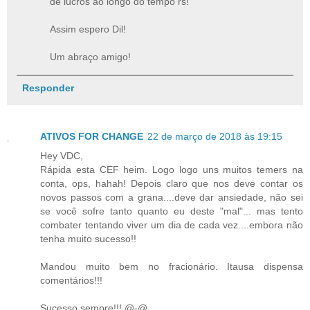
de lucros ao longo do tempo rs!
Assim espero Dil!
Um abraço amigo!
Responder
ATIVOS FOR CHANGE
22 de março de 2018 às 19:15
Hey VDC,
Rápida esta CEF heim. Logo logo uns muitos temers na
conta, ops, hahah! Depois claro que nos deve contar os
novos passos com a grana....deve dar ansiedade, não sei
se você sofre tanto quanto eu deste "mal"... mas tento
combater tentando viver um dia de cada vez....embora não
tenha muito sucesso!!
Mandou muito bem no fracionário. Itausa dispensa
comentários!!!
Sucesso sempre!!! @-@