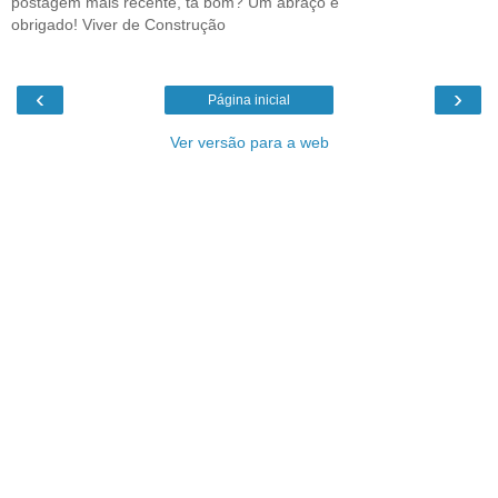
postagem mais recente, tá bom? Um abraço e
obrigado! Viver de Construção
‹
›
Página inicial
Ver versão para a web