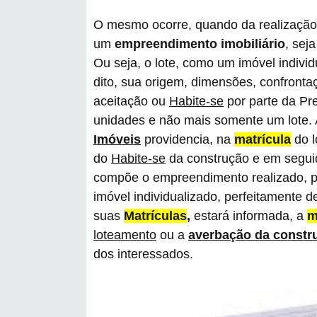
O mesmo ocorre, quando da realização,
um
empreendimento imobiliário
, sej
Ou seja, o lote, como um imóvel individ
dito, sua origem, dimensões, confront
aceitação ou
Habite-se
por parte da Pre
unidades e não mais somente um lote. A
Imóveis
providencia, na
matrícula
do l
do
Habite-se
da construção e em segui
compõe o empreendimento realizado, p
imóvel individualizado, perfeitamente d
suas
Matrículas
,
estará informada, a
m
loteamento
ou a
averbação da constr
dos interessados.