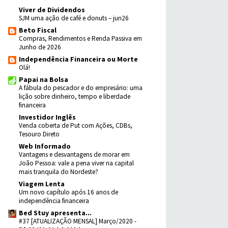
Viver de Dividendos
SJM uma ação de café e donuts – jun26
Beto Fiscal
Compras, Rendimentos e Renda Passiva em
Junho de 2026
Independência Financeira ou Morte
Olá!
Papai na Bolsa
A fábula do pescador e do empresário: uma
lição sobre dinheiro, tempo e liberdade
financeira
Investidor Inglês
Venda coberta de Put com Ações, CDBs,
Tesouro Direto
Web Informado
Vantagens e desvantagens de morar em
João Pessoa: vale a pena viver na capital
mais tranquila do Nordeste?
Viagem Lenta
Um novo capítulo após 16 anos de
independência financeira
Bed Stuy apresenta...
#37 [ATUALIZAÇÃO MENSAL] Março/2020 -