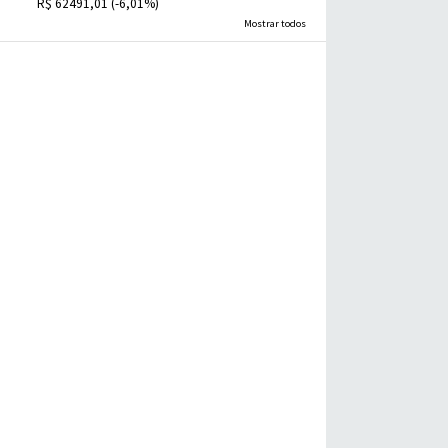
R$ 62491,01 (-6,01%)
Mostrar todos