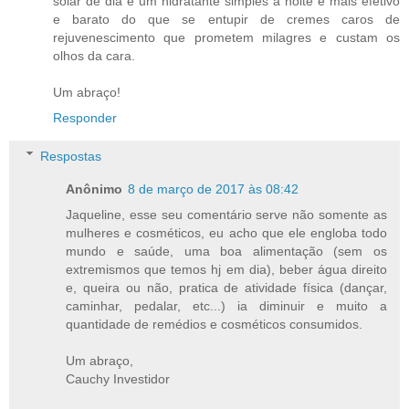
solar de dia e um hidratante simples à noite é mais efetivo
e barato do que se entupir de cremes caros de
rejuvenescimento que prometem milagres e custam os
olhos da cara.
Um abraço!
Responder
Respostas
Anônimo
8 de março de 2017 às 08:42
Jaqueline, esse seu comentário serve não somente as
mulheres e cosméticos, eu acho que ele engloba todo
mundo e saúde, uma boa alimentação (sem os
extremismos que temos hj em dia), beber água direito
e, queira ou não, pratica de atividade física (dançar,
caminhar, pedalar, etc...) ia diminuir e muito a
quantidade de remédios e cosméticos consumidos.
Um abraço,
Cauchy Investidor