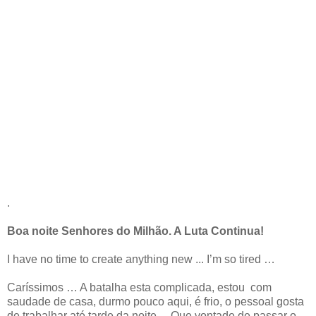
.
Boa noite Senhores do Milhão. A Luta Continua!
I have no time to create anything new ... I’m so tired …
Caríssimos … A batalha esta complicada, estou com
saudade de casa, durmo pouco aqui, é frio, o pessoal gosta
de trabalhar até tarde da noite ... Que vontade de passar o