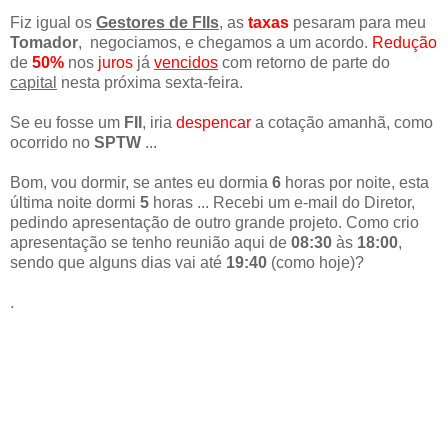
Fiz igual os
Gestores de FIIs
, as
taxas
pesaram para meu
Tomador
, negociamos, e chegamos a um acordo.
Redução
de
50%
nos
juros
já
vencidos
com retorno de parte do
capital
nesta próxima sexta-feira.
Se eu fosse um
FII
, iria
despencar
a cotação amanhã, como
ocorrido no
SPTW
...
Bom, vou dormir, se antes eu dormia
6
horas por noite, esta
última noite dormi
5
horas ... Recebi um e-mail do Diretor,
pedindo apresentação de outro grande projeto. Como crio
apresentação se tenho reunião aqui de
08:30
às
18:00
,
sendo que alguns dias vai até
19:40
(como hoje)?
.