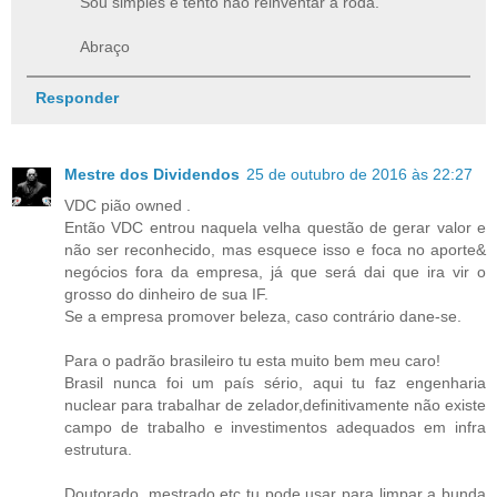
Sou simples e tento não reinventar a roda.
Abraço
Responder
Mestre dos Dividendos
25 de outubro de 2016 às 22:27
VDC pião owned .
Então VDC entrou naquela velha questão de gerar valor e
não ser reconhecido, mas esquece isso e foca no aporte&
negócios fora da empresa, já que será dai que ira vir o
grosso do dinheiro de sua IF.
Se a empresa promover beleza, caso contrário dane-se.
Para o padrão brasileiro tu esta muito bem meu caro!
Brasil nunca foi um país sério, aqui tu faz engenharia
nuclear para trabalhar de zelador,definitivamente não existe
campo de trabalho e investimentos adequados em infra
estrutura.
Doutorado, mestrado etc tu pode usar para limpar a bunda