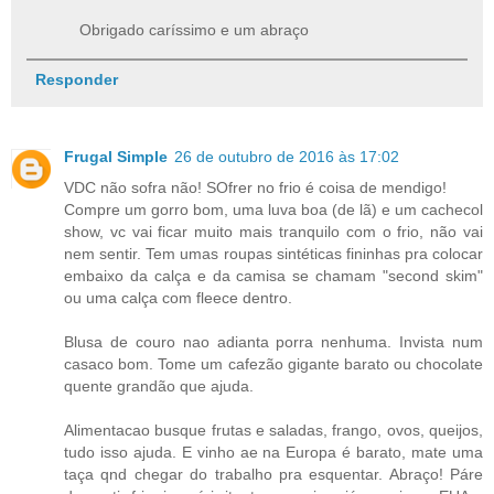
Obrigado caríssimo e um abraço
Responder
Frugal Simple
26 de outubro de 2016 às 17:02
VDC não sofra não! SOfrer no frio é coisa de mendigo!
Compre um gorro bom, uma luva boa (de lã) e um cachecol
show, vc vai ficar muito mais tranquilo com o frio, não vai
nem sentir. Tem umas roupas sintéticas fininhas pra colocar
embaixo da calça e da camisa se chamam "second skim"
ou uma calça com fleece dentro.
Blusa de couro nao adianta porra nenhuma. Invista num
casaco bom. Tome um cafezão gigante barato ou chocolate
quente grandão que ajuda.
Alimentacao busque frutas e saladas, frango, ovos, queijos,
tudo isso ajuda. E vinho ae na Europa é barato, mate uma
taça qnd chegar do trabalho pra esquentar. Abraço! Páre