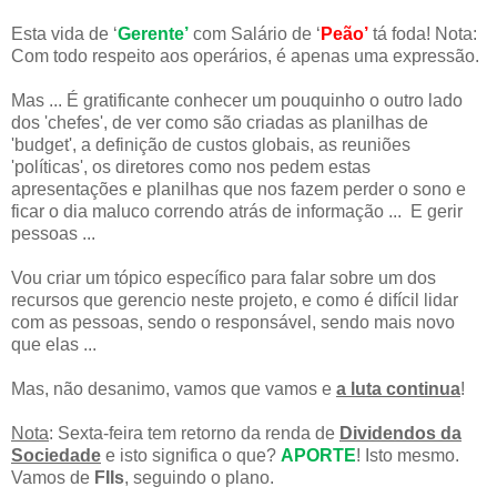
Esta vida de ‘
Gerente’
com Salário de ‘
Peão’
tá foda! Nota:
Com todo respeito aos operários, é apenas uma expressão.
Mas ... É gratificante conhecer um pouquinho o outro lado
dos 'chefes', de ver como são criadas as planilhas de
'budget', a definição de custos globais, as reuniões
'políticas', os diretores como nos pedem estas
apresentações e planilhas que nos fazem perder o sono e
ficar o dia maluco correndo atrás de informação ... E gerir
pessoas ...
Vou criar um tópico específico para falar sobre um dos
recursos que gerencio neste projeto, e como é difícil lidar
com as pessoas, sendo o responsável, sendo mais novo
que elas ...
Mas, não desanimo, vamos que vamos e
a luta continua
!
Nota
: Sexta-feira tem retorno da renda de
Dividendos da
Sociedade
e isto significa o que?
APORTE
! Isto mesmo.
Vamos de
FIIs
, seguindo o plano.