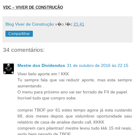
VDC – VIVER DE CONSTRUÇÃO
Blog Viver de Construção
v�o l�c
21:41
Compartilhar
34 comentários:
Mestre dos Dividendos
31 de outubro de 2016 às 22:15
Viver belo aporte em ! KKK
Tu sempre fala que vai reduzir aporte, mas esta sempre
aumentando .
O menu para próximo ano vai ser forrado de FII de papel.
Incrível tudo que compro sobe.
comprei TBOF por 61 estes tempo agora já esta custando
68, dois meses depois que vislumbrei oportunidade saiu
relatório de casa de analise dando call, KKKK
comprem caro pilantras! mestre levou tudo kkk 15 mil reais,
ando bem pesado de TBOF .