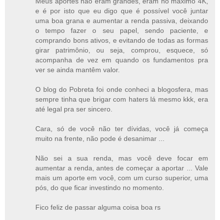
Meus aportes não eram grandes, eram no máximo 4K,
e é por isto que eu digo que é possível você juntar
uma boa grana e aumentar a renda passiva, deixando
o tempo fazer o seu papel, sendo paciente, e
comprando bons ativos, e evitando de todas as formas
girar patrimônio, ou seja, comprou, esquece, só
acompanha de vez em quando os fundamentos pra
ver se ainda mantêm valor.
O blog do Pobreta foi onde conheci a blogosfera, mas
sempre tinha que brigar com haters lá mesmo kkk, era
até legal pra ser sincero.
Cara, só de você não ter dívidas, você já começa
muito na frente, não pode é desanimar ...
Não sei a sua renda, mas você deve focar em
aumentar a renda, antes de começar a aportar ... Vale
mais um aporte em você, com um curso superior, uma
pós, do que ficar investindo no momento.
Fico feliz de passar alguma coisa boa rs