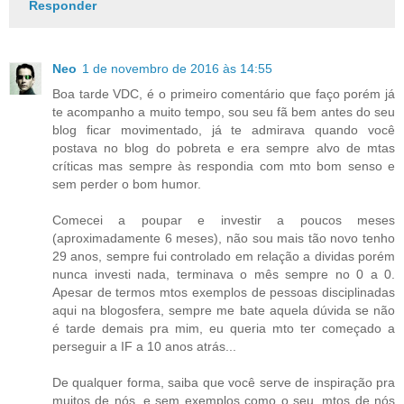
Responder
Neo
1 de novembro de 2016 às 14:55
Boa tarde VDC, é o primeiro comentário que faço porém já
te acompanho a muito tempo, sou seu fã bem antes do seu
blog ficar movimentado, já te admirava quando você
postava no blog do pobreta e era sempre alvo de mtas
críticas mas sempre às respondia com mto bom senso e
sem perder o bom humor.
Comecei a poupar e investir a poucos meses
(aproximadamente 6 meses), não sou mais tão novo tenho
29 anos, sempre fui controlado em relação a dividas porém
nunca investi nada, terminava o mês sempre no 0 a 0.
Apesar de termos mtos exemplos de pessoas disciplinadas
aqui na blogosfera, sempre me bate aquela dúvida se não
é tarde demais pra mim, eu queria mto ter começado a
perseguir a IF a 10 anos atrás...
De qualquer forma, saiba que você serve de inspiração pra
muitos de nós, e sem exemplos como o seu, mtos de nós