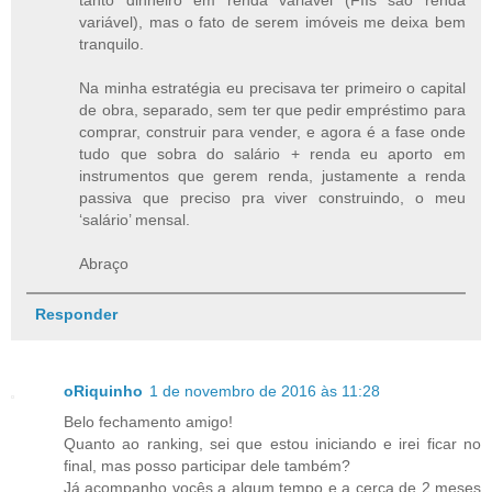
tanto dinheiro em renda variável (FIIs são renda
variável), mas o fato de serem imóveis me deixa bem
tranquilo.
Na minha estratégia eu precisava ter primeiro o capital
de obra, separado, sem ter que pedir empréstimo para
comprar, construir para vender, e agora é a fase onde
tudo que sobra do salário + renda eu aporto em
instrumentos que gerem renda, justamente a renda
passiva que preciso pra viver construindo, o meu
‘salário’ mensal.
Abraço
Responder
oRiquinho
1 de novembro de 2016 às 11:28
Belo fechamento amigo!
Quanto ao ranking, sei que estou iniciando e irei ficar no
final, mas posso participar dele também?
Já acompanho vocês a algum tempo e a cerca de 2 meses