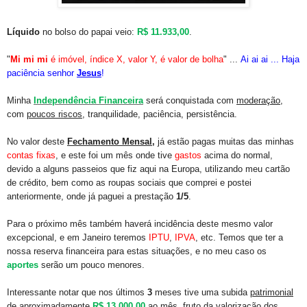
Líquido
no bolso do papai veio:
R$ 11.933,00
.
"
Mi mi mi
é imóvel, índice X, valor Y, é valor de bolha
" ...
Ai ai ai ... Haja
paciência senhor
Jesus
!
Minha
Independência Financeira
será conquistada com
moderação
,
com
poucos riscos
, tranquilidade, paciência, persistência.
No valor deste
Fechamento Mensal,
já estão pagas muitas das minhas
contas fixas
, e este foi um mês onde tive
gastos
acima do normal,
devido a alguns passeios que fiz aqui na Europa, utilizando meu cartão
de crédito, bem como as roupas sociais que comprei e postei
anteriormente, onde já paguei a prestação
1/5
.
Para o próximo mês também haverá incidência deste mesmo valor
excepcional, e em Janeiro teremos
IPTU
,
IPVA
, etc. Temos que ter a
nossa reserva financeira para estas situações, e no meu caso os
aportes
serão um pouco menores.
Interessante notar que nos últimos
3
meses tive uma subida
patrimonial
de aproximadamente
R$ 13.000,00
ao mês, fruto da valorização dos