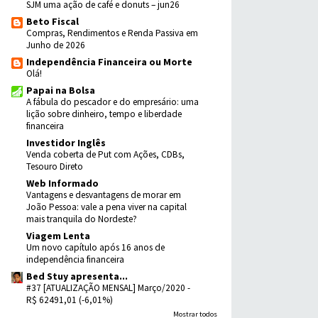
SJM uma ação de café e donuts – jun26
Beto Fiscal
Compras, Rendimentos e Renda Passiva em
Junho de 2026
Independência Financeira ou Morte
Olá!
Papai na Bolsa
A fábula do pescador e do empresário: uma
lição sobre dinheiro, tempo e liberdade
financeira
Investidor Inglês
Venda coberta de Put com Ações, CDBs,
Tesouro Direto
Web Informado
Vantagens e desvantagens de morar em
João Pessoa: vale a pena viver na capital
mais tranquila do Nordeste?
Viagem Lenta
Um novo capítulo após 16 anos de
independência financeira
Bed Stuy apresenta...
#37 [ATUALIZAÇÃO MENSAL] Março/2020 -
R$ 62491,01 (-6,01%)
Mostrar todos