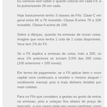
Eu comecei sem saber o quanto colocar em cada FII, e
fui pulverizando 2K em cada.
Hoje basicamente tenho 3 classes de FIIs: Clase C em
geral entre 5K a 7K investido. Classe B entre 7K a 10K
investido. Classe A acima de 10K.
Sobre a diluiçao, quando ha emissao de novas cotas,
imagine que voce tenha 1 cota de 1 cotas disponiveis.
Voce tem 1% do FII.
Se o FII duplica a emissao de cotas, indo a 200, os
seus 1% anteriores se tornam 0,5% das 200 cotas
(100 anteriores + 100 novas).
Em termo de pagamento, se o FII aplicar bem o novo
capital voce continuara a receber o mesmo aluguel /
rendimento mensal, pois é mais dinheiro dividido por
mais cotistas.
Para os FIIs que considero a gestao eu gosto de entrar
na emissao, pois a cotaçao fica abaixo do preço de
mercado, e nos casos onde nao posso participar como