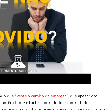
ário que “
veste a camisa da empresa
”, que apesar das
antêm firme e forte, contra tudo e contra todos,
 a mesma na frente inclusive de aspectos pessoais, como