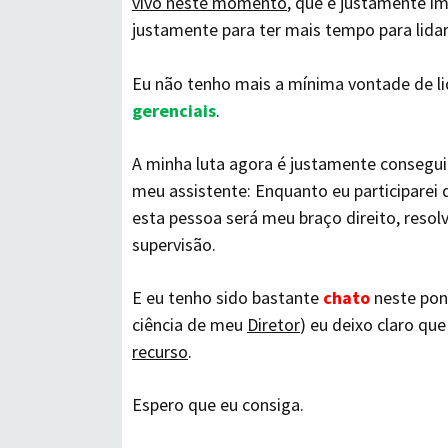
vivo neste momento
, que é justamente im
justamente para ter mais tempo para lid
Eu não tenho mais a mínima vontade de l
gerenciais
.
A minha luta agora é justamente conseguir
meu assistente: Enquanto eu participarei d
esta pessoa será meu braço direito, resol
supervisão.
E eu tenho sido bastante
chato
neste pon
ciência de meu
Diretor
) eu deixo claro que
recurso
.
Espero que eu consiga.