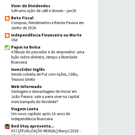
Viver de Dividendos
SJM uma ação de café e donuts – jun26
Beto Fiscal
Compras, Rendimentos e Renda Passiva em
Junho de 2026
Independência Financeira ou Morte
Olá!
Papai na Bolsa
A fábula do pescador e do empresário: uma
lição sobre dinheiro, tempo e liberdade
financeira
Investidor Inglês
Venda coberta de Put com Ações, CDBs,
Tesouro Direto
Web Informado
Vantagens e desvantagens de morar em
João Pessoa: vale a pena viver na capital
mais tranquila do Nordeste?
Viagem Lenta
Um novo capítulo após 16 anos de
independência financeira
Bed Stuy apresenta...
#37 [ATUALIZAÇÃO MENSAL] Março/2020 -