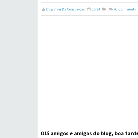
Blog Viver De Construção
15:34
43
Comments
.
.
Olá amigos e amigas do blog, boa tard