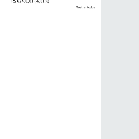
R$ 62491,01 (-6,01%)
Mostrar todos