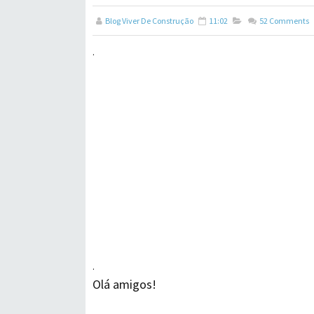
Blog Viver De Construção
11:02
52
Comments
.
.
Olá amigos!