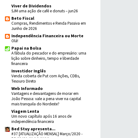
Viver de Dividendos
SJM uma ação de café e donuts – jun26
Beto Fiscal
Compras, Rendimentos e Renda Passiva em
Junho de 2026
Independência Financeira ou Morte
Olá!
Papai na Bolsa
A fábula do pescador e do empresário: uma
lição sobre dinheiro, tempo e liberdade
financeira
Investidor Inglês
Venda coberta de Put com Ações, CDBs,
Tesouro Direto
Web Informado
Vantagens e desvantagens de morar em
João Pessoa: vale a pena viver na capital
mais tranquila do Nordeste?
Viagem Lenta
Um novo capítulo após 16 anos de
independência financeira
Bed Stuy apresenta...
#37 [ATUALIZAÇÃO MENSAL] Março/2020 -