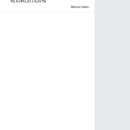
R$ 62491,01 (-6,01%)
Mostrar todos