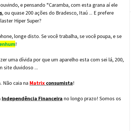
ó ouvindo, e pensando “Caramba, com esta grana aí ele
s
, ou quase 200 ações do Bradesco, Itaú ... E prefere
aster Hiper Super?
one, longe disto. Se você trabalha, se você poupa, e se
nenhum
!
zer uma dívida por que um aparelho esta com sei lá, 200,
site duvidoso ...
. Não caia na
Matrix
consumista
!
a
Independência Financeira
no longo prazo! Somos os