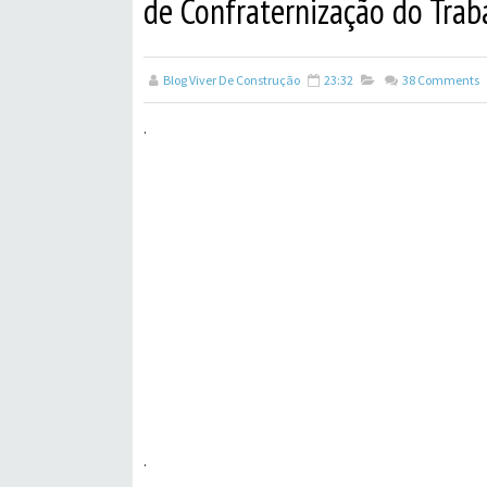
de Confraternização do Trabal
Blog Viver De Construção
23:32
38
Comments
.
.