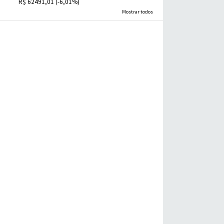
R$ 62491,01 (-6,01%)
Mostrar todos