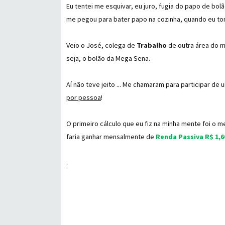
Eu tentei me esquivar, eu juro, fugia do papo de bol
me pegou para bater papo na cozinha, quando eu tom
Veio o José, colega de
Trabalho
de outra área do m
seja, o bolão da Mega Sena.
Aí não teve jeito ... Me chamaram para participar de
por pessoa
!
O primeiro cálculo que eu fiz na minha mente foi o
faria ganhar mensalmente de
Renda Passiva
R$ 1,6
.