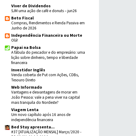
Viver de Dividendos
SJM uma ação de café e donuts – jun26
Beto Fiscal
Compras, Rendimentos e Renda Passiva em
Junho de 2026
Independência Financeira ou Morte
Olá!
Papai na Bolsa
A fábula do pescador e do empresário: uma
lição sobre dinheiro, tempo e liberdade
financeira
Investidor Inglês
Venda coberta de Put com Ações, CDBs,
Tesouro Direto
Web Informado
Vantagens e desvantagens de morar em
João Pessoa: vale a pena viver na capital
mais tranquila do Nordeste?
Viagem Lenta
Um novo capítulo após 16 anos de
independência financeira
Bed Stuy apresenta...
#37 [ATUALIZAÇÃO MENSAL] Março/2020 -