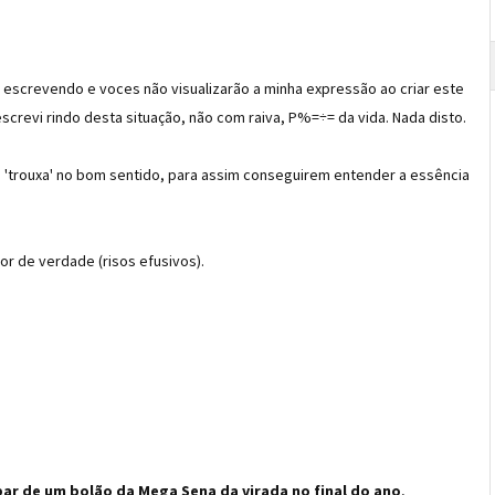
u escrevendo e voces não visualizarão a minha expressão ao criar este
revi rindo desta situação, não com raiva, P%=÷= da vida. Nada disto.
 'trouxa' no bom sentido, para assim conseguirem entender a essência
or de verdade (risos efusivos).
par de um bolão da Mega Sena da virada no final do ano
,