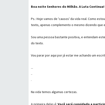
Boa noite Senhores do Milhão. A Luta Continua!
Ps.: Hoje vamos de 'causos' da vida real. Como esto
texto, apenas complemento o mesmo dizendo que esc
Sou uma pessoa bastante positiva, e entendam este
do texto.
Vou parar por aqui por já estar me achando um escrit
...
..
.
Na vida temos algumas certezas.
A primeira delas é:
Você será convidado a partici