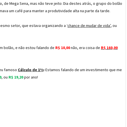
ão, de Mega Sena, mas não teve jeito: Dia destes atrás, o grupo do bolão
ava um café para manter a produtividade alta na parte da tarde.
esmo setor, que estava organizando a ‘
chance de mudar de vida’
, ou
 um bolão, e não estou falando de
R$ 10,00
não, era coisa de
R$ 160,00
 meu famoso
Cálculo de 1%
:
Estamos falando de um investimento que me
0
, ou
R$ 19,20
por ano!