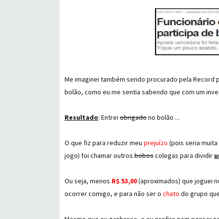
Me imaginei também sendo procurado pela Record par
bolão, como eu me sentia sabendo que com um inves
Resultado
: Entrei
obrigado
no bolão ...
O que fiz para reduzir meu
prejuízo
(pois seria muit
jogo) foi chamar outros
bobos
colegas para dividir
u
Ou seja, menos
R$ 53,00
(aproximados) que joguei n
ocorrer comigo, e para não ser o
chato
do grupo que