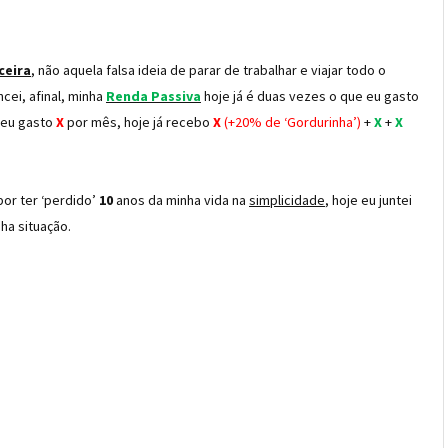
ceira
, não aquela falsa ideia de parar de trabalhar e viajar todo o
cei, afinal, minha
Renda Passiva
hoje já é duas vezes o que eu gasto
e eu gasto
X
por mês, hoje já recebo
X
(+20% de ‘Gordurinha’)
+
X
+
X
 por ter ‘perdido’
10
anos da minha vida na
simplicidade
, hoje eu juntei
ha situação.