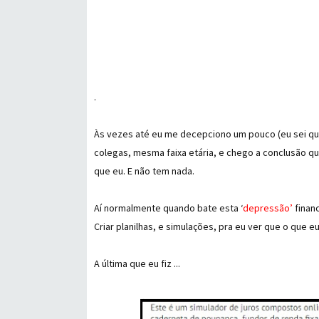
.
Às vezes até eu me decepciono um pouco (eu sei qu
colegas, mesma faixa etária, e chego a conclusão q
que eu. E não tem nada.
Aí normalmente quando bate esta ‘
depressão’
finan
Criar planilhas, e simulações, pra eu ver que o que e
A última que eu fiz ...