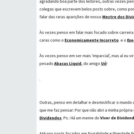
agradando boa parte dos leitores, outras vezes pe
colegas que escrevem belos posts sobre, como po
falar das raras aparições de nosso
Mestre dos Div
Às vezes penso em falar mais focado sobre carreira 
caras como o
Economicamente Incorreto
e o
Exe
Às vezes penso em ser mais ‘imparcial’, mas aí eu vi
pesado
Abacus Liquid
, do amigo
Uó
!
.
Outras, penso em detalhar e desmistificar o mundo de
que me faz pensar: Por que não abri a minha própri
Dividendos
. Ps.: Há um meme do
Viver de Dividen
Até nos posts focados em
frugalidade
e liberdade f