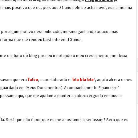
a mais positivo que eu, pois aos 31 anos ele se acha novo, eu na mesma
 por algum motivo desconhecido, mesmo ganhando pouco, mas
a forma que ele rendeu bastante em 10 anos.
nte o intuito do blog para eu ir notando o meu crescimento, me deixa
ensavam que era
falso
, superfaturado e ‘
bla bla bla’
, aquilo ali era o meu
a lá guardada em ‘Meus Documentos’, ‘Acompanhamento Financeiro’
e passam aqui, que me ajudam a manter a cabeça erguida em busca
i lá. Será que não é por que eu me acostumei a ser assim? Será que eu