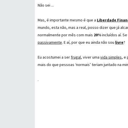
Não sei ...
Mas, é importante mesmo é que a
Liberdade Finan
mundo, esta não, mas a real, posso dizer que já alcan
normalmente por mês com mais
20%
incluídos aí. S
passivamente
. E aí, por que eu ainda não sou
livre
?
Eu acostumei a ser
frugal
, viver uma
vida simples
, e
mais do que pessoas ‘normais’ teriam juntado na min
.