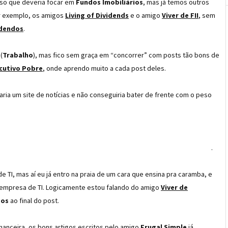
nso que deveria focar em
Fundos Imobiliários
, mas já temos outros
r exemplo, os amigos
Living of Dividends
e o amigo
Viver de FII
, sem
idendos
.
(
Trabalho
), mas fico sem graça em “concorrer” com posts tão bons de
cutivo Pobre
, onde aprendo muito a cada post deles.
raria um site de notícias e não conseguiria bater de frente com o peso
.
 TI, mas aí eu já entro na praia de um cara que ensina pra caramba, e
a empresa de TI. Logicamente estou falando do amigo
Viver de
dos
ao final do post.
inanceira, os bons artigos escritos pelo amigo
Frugal Simple
já