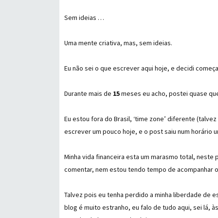
Sem ideias …
Uma mente criativa, mas, sem ideias.
Eu não sei o que escrever aqui hoje, e decidi começa
Durante mais de
15
meses eu acho, postei quase q
Eu estou fora do Brasil, ‘time zone’ diferente (talvez
escrever um pouco hoje, e o post saiu num horário 
Minha vida financeira esta um marasmo total, neste
comentar, nem estou tendo tempo de acompanhar 
Talvez pois eu tenha perdido a minha liberdade de e
blog é muito estranho, eu falo de tudo aqui, sei lá,