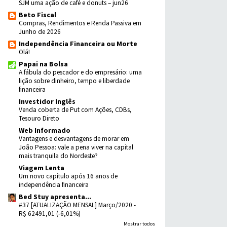
SJM uma ação de café e donuts – jun26
Beto Fiscal
Compras, Rendimentos e Renda Passiva em
Junho de 2026
Independência Financeira ou Morte
Olá!
Papai na Bolsa
A fábula do pescador e do empresário: uma
lição sobre dinheiro, tempo e liberdade
financeira
Investidor Inglês
Venda coberta de Put com Ações, CDBs,
Tesouro Direto
Web Informado
Vantagens e desvantagens de morar em
João Pessoa: vale a pena viver na capital
mais tranquila do Nordeste?
Viagem Lenta
Um novo capítulo após 16 anos de
independência financeira
Bed Stuy apresenta...
#37 [ATUALIZAÇÃO MENSAL] Março/2020 -
R$ 62491,01 (-6,01%)
Mostrar todos