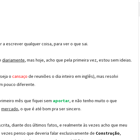
r a escrever qualquer coisa, para ver o que sai.
ue
diariamente
, mas hoje, acho que pela primeira vez, estou sem ideias.
 seja o
cansaço
de reuniões o dia inteiro em inglês), mas resolvi
um pouco diferente.
 primeiro mês que fiquei sem
aportar
, e não tenho muito o que
o
mercado
, o que é até bom pra ser sincero.
scrita, diante dos últimos fatos, e realmente às vezes acho que meu
 às vezes penso que deveria falar exclusivamente de
Construção
,