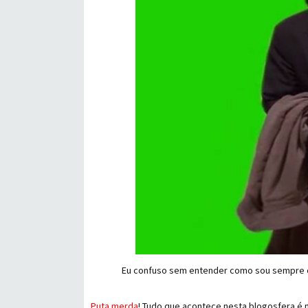
Eu confuso sem entender como sou sempre c
Puta merda
! Tudo que acontece nesta
blogosfera
é m