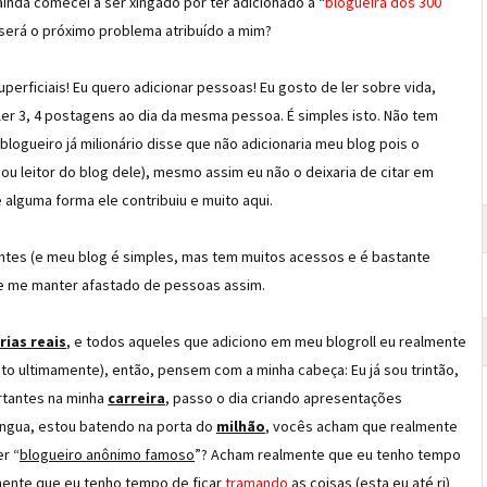
inda comecei a ser xingado por ter adicionado a “
blogueira dos 300
l será o próximo problema atribuído a mim?
erficiais! Eu quero adicionar pessoas! Eu gosto de ler sobre vida,
 ler 3, 4 postagens ao dia da mesma pessoa. É simples isto. Não tem
logueiro já milionário disse que não adicionaria meu blog pois o
ou leitor do blog dele), mesmo assim eu não o deixaria de citar em
e alguma forma ele contribuiu e muito aqui.
ntes (e meu blog é simples, mas tem muitos acessos e é bastante
 de me manter afastado de pessoas assim.
rias reais
, e todos aqueles que adiciono em meu blogroll eu realmente
o ultimamente), então, pensem com a minha cabeça: Eu já sou trintão,
tantes na minha
carreira
, passo o dia criando apresentações
língua, estou batendo na porta do
milhão
, vocês acham que realmente
r “
blogueiro anônimo famoso
”? Acham realmente que eu tenho tempo
mente que eu tenho tempo de ficar
tramando
as coisas (esta eu até ri)