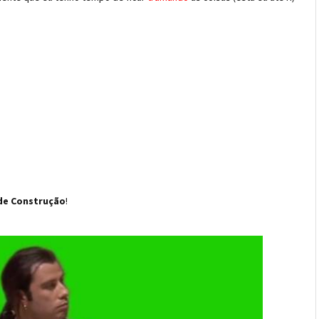
 de Construção
!