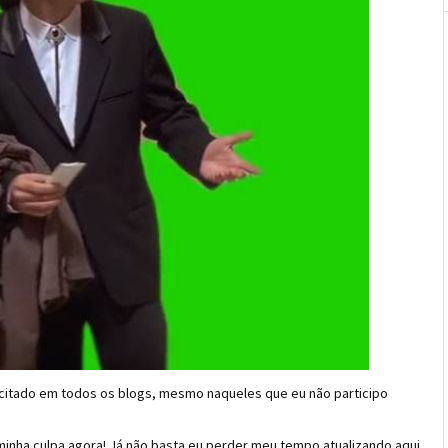
itado em todos os blogs, mesmo naqueles que eu não participo
inha culpa agora! Já não basta eu perder meu tempo atualizando aqui,