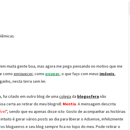
olêmicas.
 Tem muita gente boa, mas agora me pego pensando no motivo que me
 de como
enriquecer
, como
poupar
, o que faço com meus
imóveis
,
ganho, nesta terra sem lei.
, fui citado em outro blog de uma
colega
da
blogosfera
não
isa certa ao retirar do meu blogroll:
Mentiu
. A mensagem descrita
ível
”, sendo que eu apenas disse isto: Gosto de acompanhar as histórias
tuito é gerar vários posts ao dia para liberar o Adsense, infelizmente
utros blogueiros e seu blog sempre fica no topo do meu. Pode retirar o