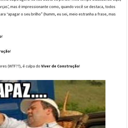
arças’, mas é impressionante como, quando você se destaca, todos
para “apagar o seu brilho” (humm, eu sei, meio estranha a frase, mas
o
!
rução
!
ores (WTF??)
, é culpa do
Viver de Construção
!