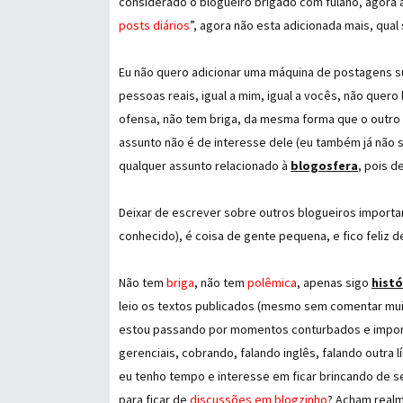
considerado o blogueiro brigado com fulano, agora a
posts diários
”, agora não esta adicionada mais, qua
Eu não quero adicionar uma máquina de postagens sup
pessoas reais, igual a mim, igual a vocês, não quero
ofensa, não tem briga, da mesma forma que o outro b
assunto não é de interesse dele (eu também já não s
qualquer assunto relacionado à
blogosfera
, pois d
Deixar de escrever sobre outros blogueiros importa
conhecido), é coisa de gente pequena, e fico feliz
Não tem
briga
, não tem
polêmica
, apenas sigo
histó
leio os textos publicados (mesmo sem comentar muit
estou passando por momentos conturbados e impor
gerenciais, cobrando, falando inglês, falando outra 
eu tenho tempo e interesse em ficar brincando de se
para ficar de
discussões em blogzinho
? Acham real