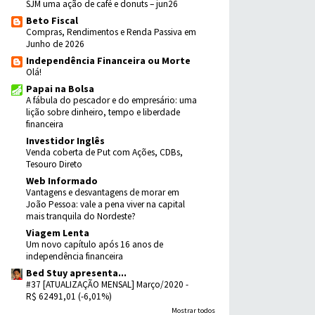
SJM uma ação de café e donuts – jun26
Beto Fiscal
Compras, Rendimentos e Renda Passiva em
Junho de 2026
Independência Financeira ou Morte
Olá!
Papai na Bolsa
A fábula do pescador e do empresário: uma
lição sobre dinheiro, tempo e liberdade
financeira
Investidor Inglês
Venda coberta de Put com Ações, CDBs,
Tesouro Direto
Web Informado
Vantagens e desvantagens de morar em
João Pessoa: vale a pena viver na capital
mais tranquila do Nordeste?
Viagem Lenta
Um novo capítulo após 16 anos de
independência financeira
Bed Stuy apresenta...
#37 [ATUALIZAÇÃO MENSAL] Março/2020 -
R$ 62491,01 (-6,01%)
Mostrar todos