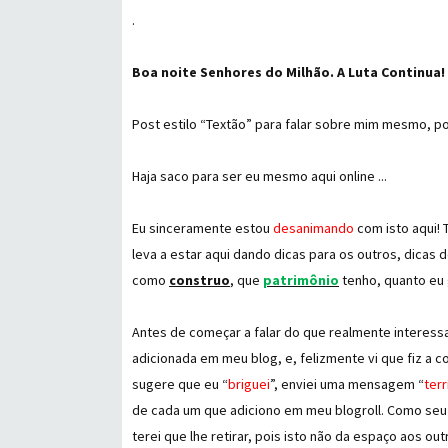
.
Boa noite Senhores do Milhão. A Luta Continua!
Post estilo “Textão” para falar sobre mim mesmo, p
Haja saco para ser eu mesmo aqui online ...
Eu sinceramente estou
desanimando
com isto aqui!
leva a estar aqui dando dicas para os outros, dicas
como
construo
, que
patrimônio
tenho, quanto eu 
Antes de começar a falar do que realmente interessa
adicionada em meu blog, e, felizmente vi que fiz a co
sugere que eu “
briguei
”, enviei uma mensagem “
terr
de cada um que adiciono em meu blogroll. Como seu in
terei que lhe retirar, pois isto não da espaço aos o