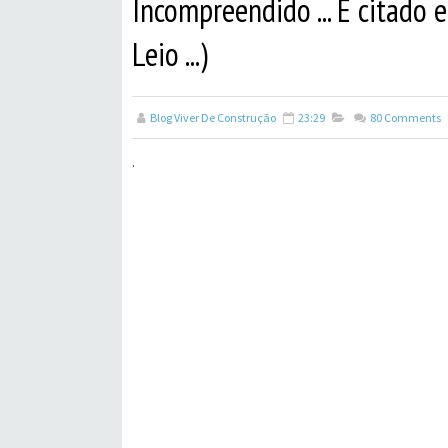
Incompreendido ... E citado
Leio ...)
Blog Viver De Construção
23:29
80
Comments
.