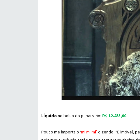
Líquido
no bolso do papai veio:
R$ 12.453,00
.
Pouco me importa o ‘
mi mi mi’
dizendo: “É imóvel, pe