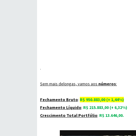
.
Sem mais delongas, vamos aos
números
:
Fechamento Bruto
:
R$ 950.883,00 (+ 1,44%)
Fechamento Líquido
:
R$ 215.883,00 (+ 6,32%)
Crescimento Total Portfólio
:
R$ 13.646,00.