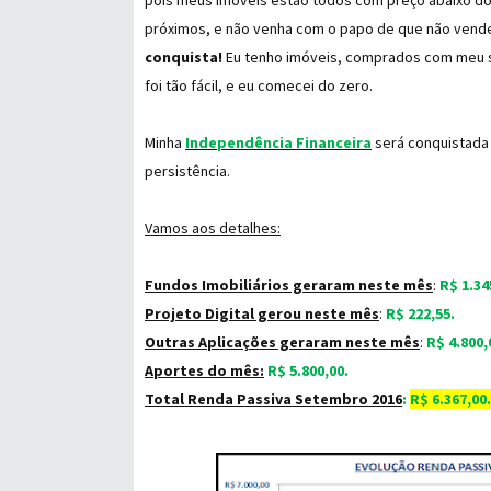
pois meus imóveis estão todos com preço abaixo d
próximos, e não venha com o papo de que não vende
conquista!
Eu tenho imóveis, comprados com meu su
foi tão fácil, e eu comecei do zero.
Minha
Independência Financeira
será conquistad
persistência.
Vamos aos detalhes:
Fundos Imobiliários geraram neste mês
:
R$ 1.34
Projeto Digital gerou neste mês
:
R$ 222,55.
Outras Aplicações geraram neste mês
:
R$ 4.800,
Aportes do mês:
R$ 5.800,00.
Total Renda Passiva Setembro 2016
:
R$ 6.367,00.