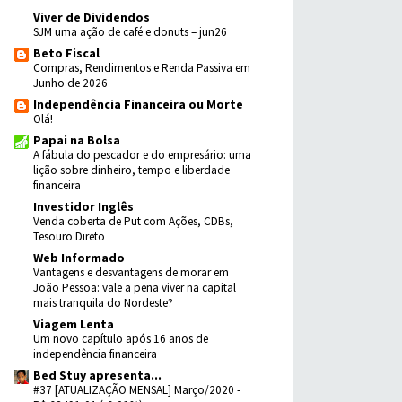
Viver de Dividendos
SJM uma ação de café e donuts – jun26
Beto Fiscal
Compras, Rendimentos e Renda Passiva em
Junho de 2026
Independência Financeira ou Morte
Olá!
Papai na Bolsa
A fábula do pescador e do empresário: uma
lição sobre dinheiro, tempo e liberdade
financeira
Investidor Inglês
Venda coberta de Put com Ações, CDBs,
Tesouro Direto
Web Informado
Vantagens e desvantagens de morar em
João Pessoa: vale a pena viver na capital
mais tranquila do Nordeste?
Viagem Lenta
Um novo capítulo após 16 anos de
independência financeira
Bed Stuy apresenta...
#37 [ATUALIZAÇÃO MENSAL] Março/2020 -