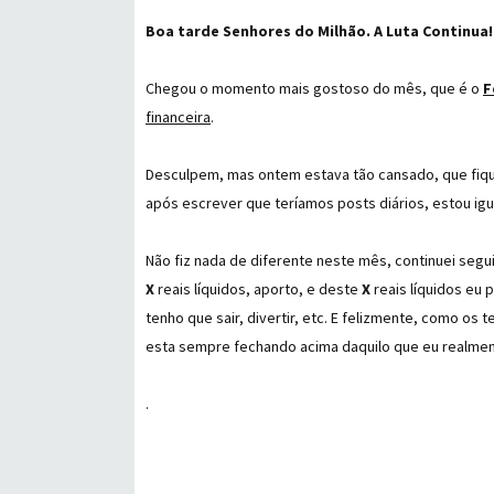
Boa tarde Senhores do Milhão. A Luta Continua!
Chegou o momento mais gostoso do mês, que é o
F
financeira
.
Desculpem, mas ontem estava tão cansado, que fique
após escrever que teríamos posts diários, estou igual 
Não fiz nada de diferente neste mês, continuei seg
X
reais líquidos, aporto, e deste
X
reais líquidos eu 
tenho que sair, divertir, etc. E felizmente, como os
esta sempre fechando acima daquilo que eu realment
.