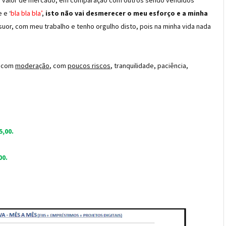
o valor de mercado, em comparação com outros sendo vendidos
 e ‘
bla bla bla’
,
isto não vai desmerecer o meu esforço e a minha
or, com meu trabalho e tenho orgulho disto, pois na minha vida nada
a com
moderação
, com
poucos riscos
, tranquilidade, paciência,
5,00.
00.