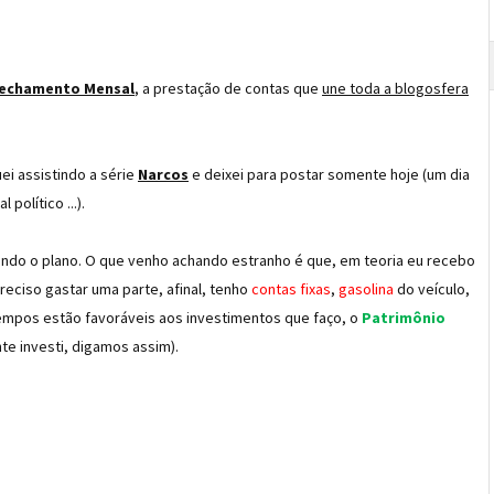
echamento Mensal
, a prestação de contas que
une toda a blogosfera
i assistindo a série
Narcos
e deixei para postar somente hoje (um dia
político ...).
uindo o plano. O que venho achando estranho é que, em teoria eu recebo
preciso gastar uma parte, afinal, tenho
contas fixas
,
gasolina
do veículo,
 tempos estão favoráveis aos investimentos que faço, o
Patrimônio
e investi, digamos assim).