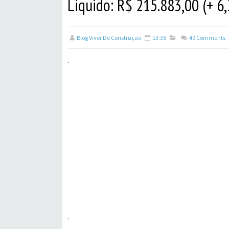
Liquido: R$ 215.883,00 (+ 6,
Blog Viver De Construção
13:38
49
Comments
.
.