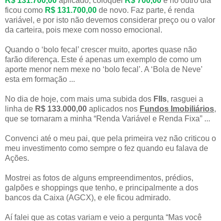
R$ 131.700,00
aplicado, coloquei
R$ 700,00
e no outro dia
ficou como
R$ 131.700,00
de novo. Faz parte, é renda
variável, e por isto não devemos considerar preço ou o valor
da carteira, pois mexe com nosso emocional.
Quando o ‘bolo fecal’ crescer muito, aportes quase não
farão diferença. Este é apenas um exemplo de como um
aporte menor nem mexe no ‘bolo fecal’. A ‘Bola de Neve’
esta em formação ...
No dia de hoje, com mais uma subida dos
FIIs
, rasguei a
linha de
R$ 133.000,00
aplicados nos
Fundos Imobiliários
,
que se tornaram a minha “Renda Variável e Renda Fixa” ...
Convenci até o meu pai, que pela primeira vez não criticou o
meu investimento como sempre o fez quando eu falava de
Ações.
Mostrei as fotos de alguns empreendimentos, prédios,
galpões e shoppings que tenho, e principalmente a dos
bancos da Caixa (AGCX), e ele ficou admirado.
Aí falei que as cotas variam e veio a pergunta “Mas você