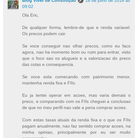
Blog Viver de Construção
16 de julho de 2016 às
09:02
Ola Eric,
De qualquer forma, lembre-de que e renda variavel.
Os precos podem cair.
Se voce conseguir nao olhar precos, como eu faco
agora, nao ha momento bom ou ruim para entrar, visto
que o foco sao os alugueis e a valorizacao do preco
das cotas e consequencia.
Se voce esta comecando com patrimonio menor,
mantenha renda fixa e FIIs.
Eu ja tentei operar em acoes, mas varia demais o
preco, e comparando com os FIIs cheguei a conclusao
de que no meu perfil nao vale a pena comprar acoes.
Com estas taxas atuais da renda fixa e o que os FIIs
pagam anualmente, nao faz sentido comprar acoes, na
minha opiniao, principalmente por eu ser muito