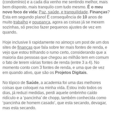
(condomínio) e a cada dia venho me sentindo melhor, mais
bem disposto, mais tranquilo com tudo mesmo.
É o meu
novo foco de vida
:
Paz, saúde, e tranquilidade
.
Finanças
?
Esta em segundo plano! É consequência de
10
anos de
muito
trabalho
e
poupança
, agora as coisas já se mexem
sozinhas, só preciso fazer pequenos ajustes de vez em
quando.
Hoje inclusive li rapidamente no almoço um post de um dos
sites de
finanças
que fala sobre ter mais fontes de renda, e
vejo que estou trilhando o rumo certo, considerando que a
maioria das pessoas que chegou ao milhão tem em comum
o fato de terem várias fontes de renda (entre 3 a 4). No
momento conto com 3 fontes de renda, e uma que de vez
em quando ativo, que são os
Projetos Digitais
.
No tópico de
Saúde
, a academia foi uma das melhores
coisas que coloquei na minha vida. Estou indo todos os
dias, já reduzi medidas, perdi aquele ombrinho caído
ridículo e a ‘pancinha’ de chopp, também conhecida como
‘pancinha de homem casado’, que esta secando, devagar,
mas esta secando.