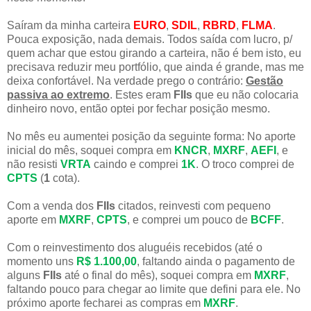
Saíram da minha carteira
EURO
,
SDIL
,
RBRD
,
FLMA
.
Pouca exposição, nada demais. Todos saída com lucro, p/
quem achar que estou girando a carteira, não é bem isto, eu
precisava reduzir meu portfólio, que ainda é grande, mas me
deixa confortável. Na verdade prego o contrário:
Gestão
passiva ao extremo
. Estes eram
FIIs
que eu não colocaria
dinheiro novo, então optei por fechar posição mesmo.
No mês eu aumentei posição da seguinte forma: No aporte
inicial do mês, soquei compra em
KNCR
,
MXRF
,
AEFI
, e
não resisti
VRTA
caindo e comprei
1K
. O troco comprei de
CPTS
(
1
cota).
Com a venda dos
FIIs
citados, reinvesti com pequeno
aporte em
MXRF
,
CPTS
, e comprei um pouco de
BCFF
.
Com o reinvestimento dos aluguéis recebidos (até o
momento uns
R$ 1.100,00
, faltando ainda o pagamento de
alguns
FIIs
até o final do mês), soquei compra em
MXRF
,
faltando pouco para chegar ao limite que defini para ele. No
próximo aporte fecharei as compras em
MXRF
.