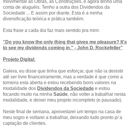
movimentar as Obras, as Construções, e agora tenho uma
conta de aluguéis. Tenho a outra dos Dividendos da
Sociedade ... E assim por diante. Esta é a minha
diversificação teórica e prática também.
Esta frase a cada dia faz mais sentido pra mim:
“Do you know the only thing that gives me pleasure? It's
to see my dividends coming in." - John D. Rockefeller”
Projeto Digital:
Galera, eu disse que tinha que esforçar, que não ia desistir
até ser livre financeiramente, mas a verdade é que como a
torneira esta aberta e estou recebendo bons valores na
modalidade dos
Dividendos da Sociedade
e estou
focando muito na minha
Saúde
, não voltei a trabalhar nesta
modalidade, e deixei meu projeto incompleto (e pausado).
Neste final de semana, aproveitarei um tempo na casa de
meu sogro e voltarei a trabalhar, deixando tudo pronto p/ a
captação de clientes.