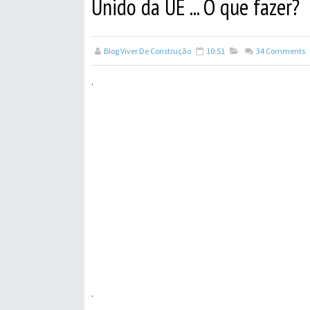
Unido da UE ... O que fazer?
Blog Viver De Construção
10:51
34
Comments
.
.