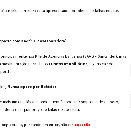
té a minha corretora esta apresentando problemas e falhas no site.
impacto com a notícia ‘desesperadora’.
, principalmente nos
FIIs
de Agências Bancárias (SAAG – Santander), mas
 a movimentação normal dos
Fundos Imobiliários
, alguns caindo,
ortfólio.
blog:
Nunca opere por Notícias
.
 é mais um dia clássico onde quem é esperto comprou o desespero,
deu a qualquer preço no leilão de abertura.
 longo prazo, pensando em
valor
, não em
cotação
...