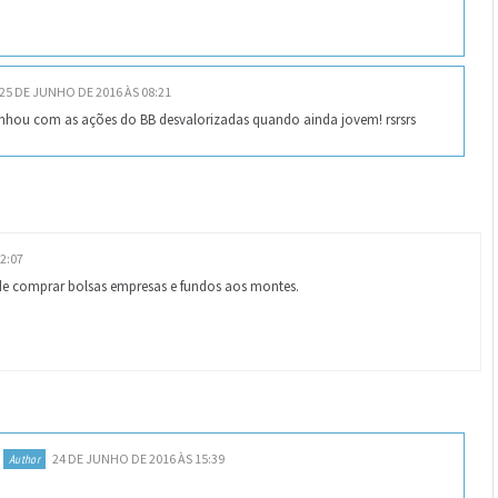
25 DE JUNHO DE 2016 ÀS 08:21
nhou com as ações do BB desvalorizadas quando ainda jovem! rsrsrs
2:07
 de comprar bolsas empresas e fundos aos montes.
24 DE JUNHO DE 2016 ÀS 15:39