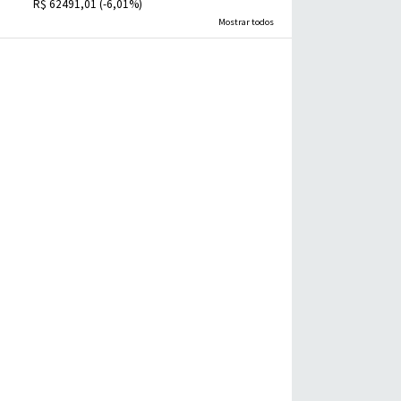
R$ 62491,01 (-6,01%)
Mostrar todos