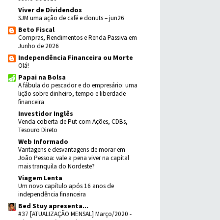
Viver de Dividendos
SJM uma ação de café e donuts – jun26
Beto Fiscal
Compras, Rendimentos e Renda Passiva em
Junho de 2026
Independência Financeira ou Morte
Olá!
Papai na Bolsa
A fábula do pescador e do empresário: uma
lição sobre dinheiro, tempo e liberdade
financeira
Investidor Inglês
Venda coberta de Put com Ações, CDBs,
Tesouro Direto
Web Informado
Vantagens e desvantagens de morar em
João Pessoa: vale a pena viver na capital
mais tranquila do Nordeste?
Viagem Lenta
Um novo capítulo após 16 anos de
independência financeira
Bed Stuy apresenta...
#37 [ATUALIZAÇÃO MENSAL] Março/2020 -