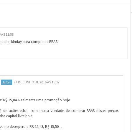
 ÀS 11:58
ha blackfriday para compra de BBAS.
24 DE JUNHO DE 2016 ÀS 15:37
a: R$ 15,84. Realmente uma promoção hoje.
ã de ações estou com muita vontade de comprar BBAS nestes preços
ha capital livre hoje.
u no desespero a R$ 15,43, R$ 15,50 ...