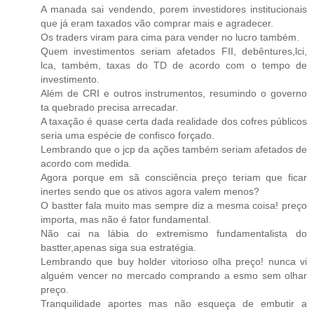
A manada sai vendendo, porem investidores institucionais
que já eram taxados vão comprar mais e agradecer.
Os traders viram para cima para vender no lucro também.
Quem investimentos seriam afetados FII, debêntures,lci,
lca, também, taxas do TD de acordo com o tempo de
investimento.
Além de CRI e outros instrumentos, resumindo o governo
ta quebrado precisa arrecadar.
A taxação é quase certa dada realidade dos cofres públicos
seria uma espécie de confisco forçado.
Lembrando que o jcp da ações também seriam afetados de
acordo com medida.
Agora porque em sã consciência preço teriam que ficar
inertes sendo que os ativos agora valem menos?
O bastter fala muito mas sempre diz a mesma coisa! preço
importa, mas não é fator fundamental.
Não cai na lábia do extremismo fundamentalista do
bastter,apenas siga sua estratégia.
Lembrando que buy holder vitorioso olha preço! nunca vi
alguém vencer no mercado comprando a esmo sem olhar
preço.
Tranquilidade aportes mas não esqueça de embutir a