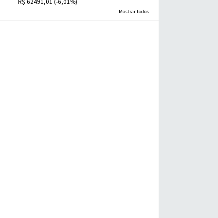
R$ 62491,01 (-6,01%)
Mostrar todos