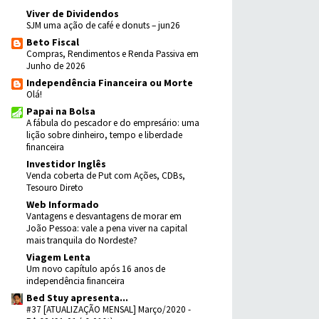
Viver de Dividendos
SJM uma ação de café e donuts – jun26
Beto Fiscal
Compras, Rendimentos e Renda Passiva em
Junho de 2026
Independência Financeira ou Morte
Olá!
Papai na Bolsa
A fábula do pescador e do empresário: uma
lição sobre dinheiro, tempo e liberdade
financeira
Investidor Inglês
Venda coberta de Put com Ações, CDBs,
Tesouro Direto
Web Informado
Vantagens e desvantagens de morar em
João Pessoa: vale a pena viver na capital
mais tranquila do Nordeste?
Viagem Lenta
Um novo capítulo após 16 anos de
independência financeira
Bed Stuy apresenta...
#37 [ATUALIZAÇÃO MENSAL] Março/2020 -