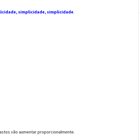
icidade, simplicidade, simplicidade
.
gastos vão aumentar proporcionalmente.