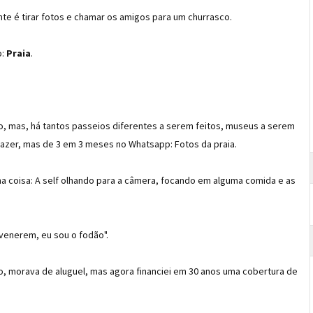
te é tirar fotos e chamar os amigos para um churrasco.
o:
Praia
.
, mas, há tantos passeios diferentes a serem feitos, museus a serem
 fazer, mas de 3 em 3 meses no Whatsapp: Fotos da praia.
ma coisa: A self olhando para a câmera, focando em alguma comida e as
 venerem, eu sou o fodão".
o, morava de aluguel, mas agora financiei em 30 anos uma cobertura de