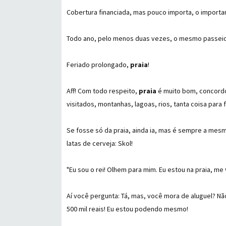
Cobertura financiada, mas pouco importa, o importan
Todo ano, pelo menos duas vezes, o mesmo passei
Feriado prolongado,
praia
!
Aff! Com todo respeito,
praia
é muito bom, concordo
visitados, montanhas, lagoas, rios, tanta coisa para
Se fosse só da praia, ainda ia, mas é sempre a mes
latas de cerveja: Skol!
"Eu sou o rei! Olhem para mim. Eu estou na praia, me
Aí você pergunta: Tá, mas, você mora de aluguel? Nã
500 mil reais! Eu estou podendo mesmo!