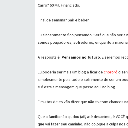
Carro? 60 Mil. Financiado.
Final de semana? Sair e beber.
Eu sinceramente fico pensando: Será que não seria ma
somos poupadores, sofredores, enquanto a maioria 
A resposta é:
Pensamos no futuro
.
E seremos rec
Eu poderia ser mais um blog a ficar de
chororô
dizen
simplesmente pois todo o sofrimento de ser um poup
e é esta a mensagem que passo aqui no blog.
E muitos deles vão dizer que não tiveram chances na v
Que a família não ajudou (aff, até desanimo, é VOCÊ 
que vai fazer seu caminho, não coloque a culpa nos o